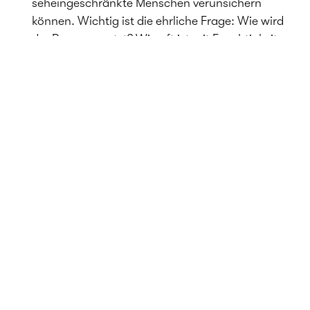
seheingeschränkte Menschen verunsichern
können. Wichtig ist die ehrliche Frage: Wie wird
der Raum genutzt? Wie oft ist mit Feuchtigkeit zu
rechnen? Erst daraus ergibt sich die richtige
Lösung, nicht aus dem Materialmuster auf dem
Tisch.
Altersgerecht wohnen:
vorausschauend statt
nachträglich
Die wenigsten Menschen renovieren ihr Zuhause,
weil sie an später denken. Genau das ist der
Fehler. Denn ein Boden, den man ohnehin neu
macht, lässt sich mit überschaubarem
Mehraufwand gleich altersgerecht planen.
Nachträglich wird es fast immer teurer und