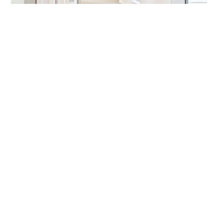
Wir haben auf zwei Etagen gezeigt, was alles
möglich ist: Im Obergeschoss sorgen
Landhausdielen in Sonderanfertigung für ein
behagliches Ambiente, die Büroflächen erhalten
durch Bolon einen weichen textilen Charakter und
im Eingangsbereich haben wir mit Pandomo Loft ein
Zementfinish eingesetzt, das in Ästhetik und
Widerstandsfähigkeit seinesgleichen sucht.